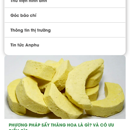
Thư viện hình ảnh
Góc báo chí
Thông tin thị trường
Tin tức Anphu
PHƯƠNG PHÁP SẤY THĂNG HOA LÀ GÌ? VÀ CÓ ƯU