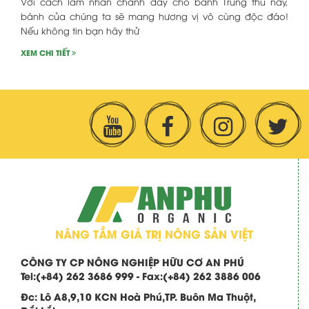
Với cách làm nhân chanh dây cho bánh Trung thu này,
bánh của chúng ta sẽ mang hương vị vô cùng độc đáo!
Nếu không tin bạn hãy thử
XEM CHI TIẾT
NÂNG TẦM GIÁ TRỊ NÔNG SẢN VIỆT
CÔNG TY CP NÔNG NGHIỆP HỮU CƠ AN PHÚ
Tel:
(+84) 262 3686 999 -
Fax:
(+84) 262 3886 006
Đc:
Lô A8,9,10 KCN Hoà Phú,TP. Buôn Ma Thuột,